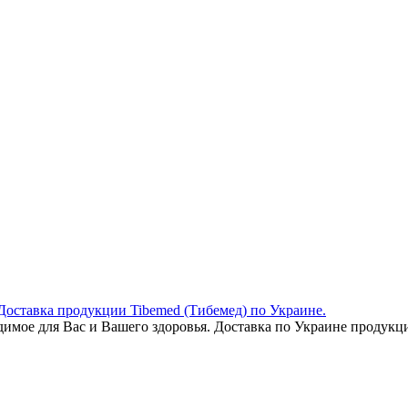
Доставка продукции Tibemed (Тибемед) по Украине.
одимое для Вас и Вашего здоровья. Доставка по Украине продукц