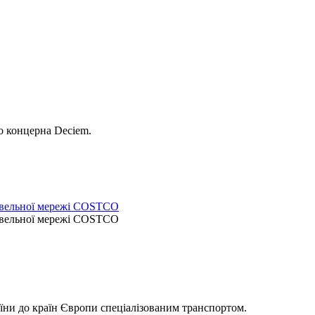
о концерна Deciem.
рговельної мережі COSTCO
рговельної мережі COSTCO
їни до країн Європи спеціалізованим транспортом.