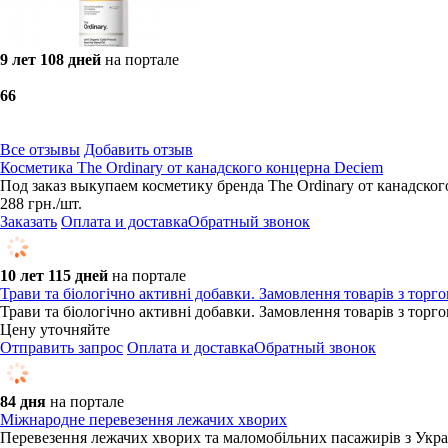
9 лет 108 дней
на портале
6
6
Все отзывы
Добавить отзыв
Косметика The Ordinary от канадского концерна Deciem
Под заказ выкупаем косметику бренда The Ordinary от канадског
288
грн.
/шт.
Заказать
Оплата и доставка
Обратный звонок
10 лет 115 дней
на портале
Трави та біологічно активні добавки. Замовлення товарів з то
Трави та біологічно активні добавки. Замовлення товарів з то
Цену уточняйте
Отправить запрос
Оплата и доставка
Обратный звонок
84 дня
на портале
Міжнародне перевезення лежачих хворих
Перевезення лежачих хворих та маломобільних пасажирів з Укра