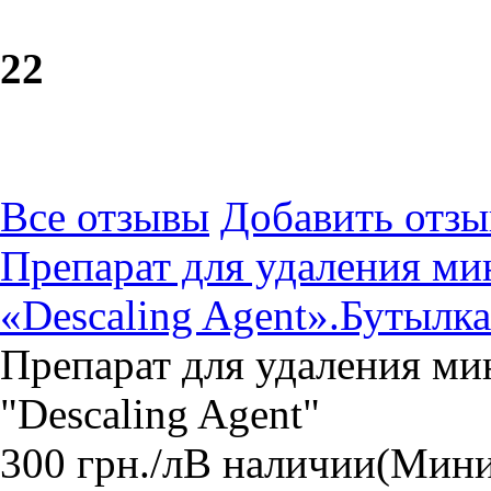
2
2
Все отзывы
Добавить отзы
Препарат для удаления м
«Descaling Agent».Бутылка
Препарат для удаления м
"Descaling Agent"
300
грн.
/л
В наличии
(Мини