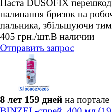
Паста DUSOFIX перешкодж
налипання бризок на робоч
пальника, збільшуючи тим
405
грн.
/шт.
В наличии
Отправить запрос
8 лет 159 дней
на портале
BINZEL-спрей, 400 мл (19