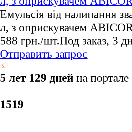
л, з оприскувачем ABICO
Емульсія від налипання з
л, з оприскувачем ABICO
588
грн.
/шт.
Под заказ, 3 д
Отправить запрос
5 лет 129 дней
на портале
15
19