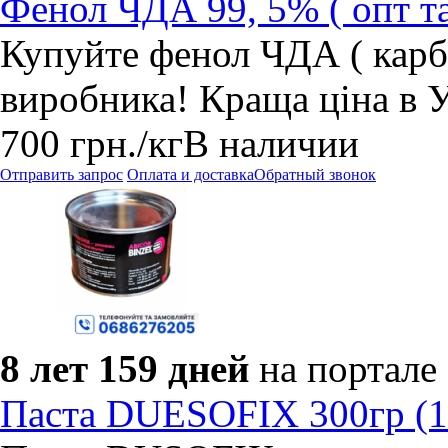
Фенол ЧДА 99, 5% ( опт та
Купуйте фенол ЧДА ( карб
виробника! Краща ціна в У
700
грн.
/кг
В наличии
Отправить запрос
Оплата и доставка
Обратный звонок
8 лет 159 дней
на портале
Паста DUESOFIX 300гр (1