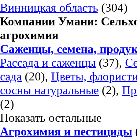
Винницкая область
(304)
Компании Умани: Сельхо
агрохимия
Саженцы, семена, проду
Рассада и саженцы
(37),
С
сада
(20),
Цветы, флорист
сосны натуральные
(2),
Пр
(2)
Показать остальные
Агрохимия и пестициды